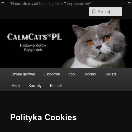
Przeskocz
"Naucz się czytać kota a będzie z Tobą szczęśliwy"
do
Szuka
tekstu
Główne
Strona główna
O hodowli
Kotki
Kocury
Kocięta
menu
Mioty
Kastraty
Kontakt
Polityka Cookies