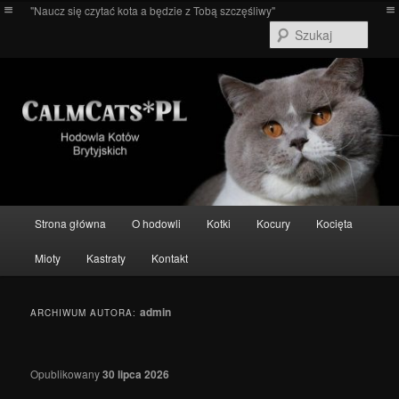
Przeskocz
Przeskocz
"Naucz się czytać kota a będzie z Tobą szczęśliwy"
do
do
Szuka
tekstu
widgetów
Główne
Strona główna
O hodowli
Kotki
Kocury
Kocięta
menu
Mioty
Kastraty
Kontakt
admin
ARCHIWUM AUTORA:
Opublikowany
30 lipca 2026